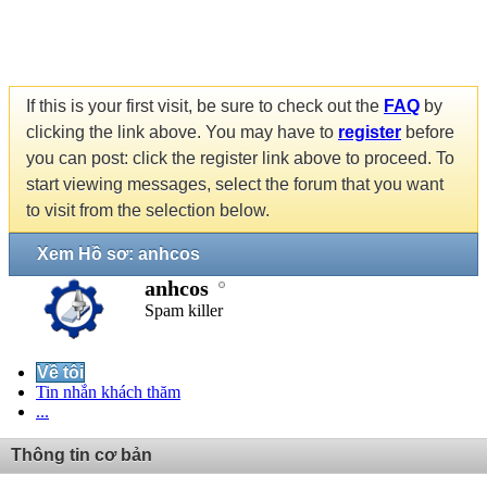
If this is your first visit, be sure to check out the
FAQ
by
clicking the link above. You may have to
register
before
you can post: click the register link above to proceed. To
start viewing messages, select the forum that you want
to visit from the selection below.
Xem Hồ sơ: anhcos
anhcos
Spam killer
Về tôi
Tin nhắn khách thăm
...
Thông tin cơ bản