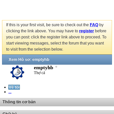
If this is your first visit, be sure to check out the
FAQ
by
clicking the link above. You may have to
register
before
you can post: click the register link above to proceed. To
start viewing messages, select the forum that you want
to visit from the selection below.
Xem Hồ sơ: emptyhb
emptyhb
Thợ cả
Về tôi
...
Thông tin cơ bản