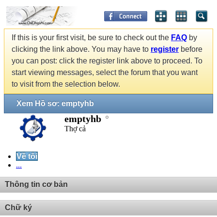
If this is your first visit, be sure to check out the
FAQ
by
clicking the link above. You may have to
register
before
you can post: click the register link above to proceed. To
start viewing messages, select the forum that you want
to visit from the selection below.
Xem Hồ sơ: emptyhb
emptyhb
Thợ cả
Về tôi
...
Thông tin cơ bản
Chữ ký