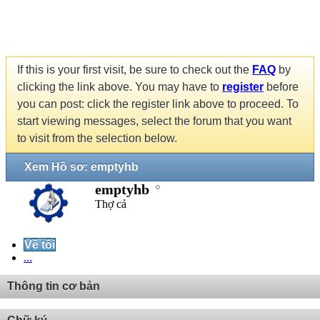
If this is your first visit, be sure to check out the
FAQ
by
clicking the link above. You may have to
register
before
you can post: click the register link above to proceed. To
start viewing messages, select the forum that you want
to visit from the selection below.
Xem Hồ sơ: emptyhb
emptyhb
Thợ cả
Về tôi
...
Thông tin cơ bản