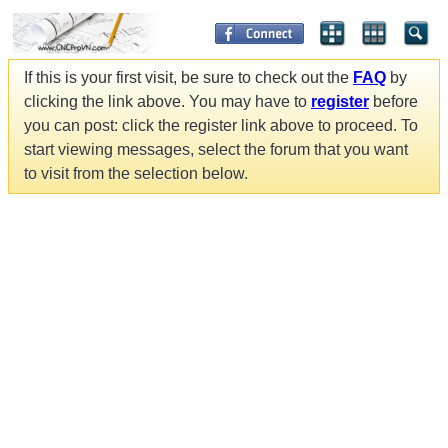
If this is your first visit, be sure to check out the
FAQ
by
clicking the link above. You may have to
register
before
you can post: click the register link above to proceed. To
start viewing messages, select the forum that you want
to visit from the selection below.