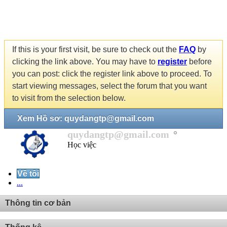
If this is your first visit, be sure to check out the
FAQ
by
clicking the link above. You may have to
register
before
you can post: click the register link above to proceed. To
start viewing messages, select the forum that you want
to visit from the selection below.
Xem Hồ sơ: quydangtp@gmail.com
quydangtp@gmail.com
Học việc
Về tôi
...
Thông tin cơ bản