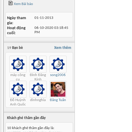
Xem Bài báo
Ngày tham
01-11-2013
gia
Hoạt động
06-10-2020
03:18:45
PM
cuối
19
Bạn bè
Xem thêm
máy công
Đinh Đăng
song2006
cụ
Kính
Đỗ Huỳnh
dinhnghia
Đăng Tuấn
Anh Quốc
Khách ghé thăm gần đây
10 khách ghé thăm gần đây là: