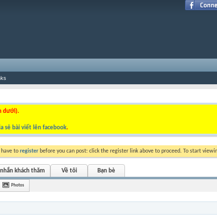
nks
n dưới).
a sẻ bài viết lên facebook
.
y have to
register
before you can post: click the register link above to proceed. To start view
 nhắn khách thăm
Về tôi
Bạn bè
Photos