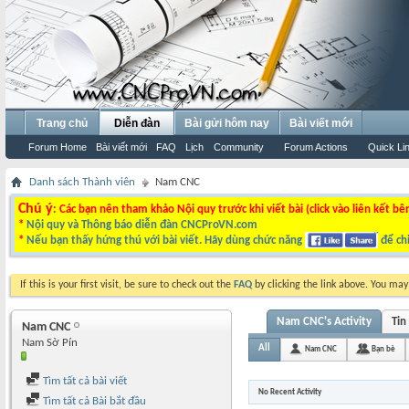
Trang chủ
Diễn đàn
Bài gửi hôm nay
Bài viết mới
Forum Home
Bài viết mới
FAQ
Lịch
Community
Forum Actions
Quick Li
Danh sách Thành viên
Nam CNC
Chú ý
: Các bạn nên tham khảo Nội quy trước khi viết bài (click vào liên kết bê
*
Nội quy và Thông báo diễn đàn CNCProVN.com
*
Nếu bạn thấy hứng thú với bài viết. Hãy dùng chức năng
để chi
If this is your first visit, be sure to check out the
FAQ
by clicking the link above. You ma
Nam CNC's Activity
Tin
Nam CNC
Nam Sờ Pín
All
Nam CNC
Bạn bè
Tìm tất cả bài viết
No Recent Activity
Tìm tất cả Bài bắt đầu