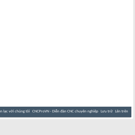
ên lạc với chúng tôi
CNCProVN - Diễn đàn CNC chuyên nghiệp
Lưu trữ
Lên trên