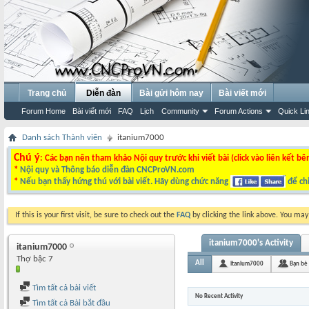
Trang chủ
Diễn đàn
Bài gửi hôm nay
Bài viết mới
Forum Home
Bài viết mới
FAQ
Lịch
Community
Forum Actions
Quick Li
Danh sách Thành viên
itanium7000
Chú ý
: Các bạn nên tham khảo Nội quy trước khi viết bài (click vào liên kết bê
*
Nội quy và Thông báo diễn đàn CNCProVN.com
*
Nếu bạn thấy hứng thú với bài viết. Hãy dùng chức năng
để chi
If this is your first visit, be sure to check out the
FAQ
by clicking the link above. You ma
itanium7000's Activity
itanium7000
Thợ bậc 7
All
itanium7000
Bạn bè
Tìm tất cả bài viết
No Recent Activity
Tìm tất cả Bài bắt đầu