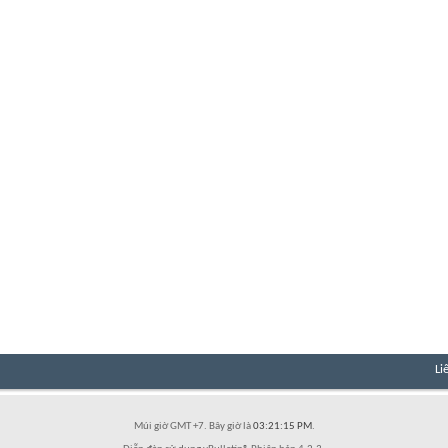
Li
Múi giờ GMT +7. Bây giờ là
03:21:15 PM
.