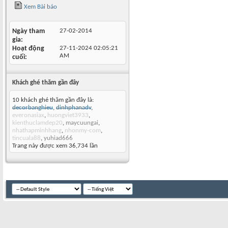
Xem Bài báo
Ngày tham
27-02-2014
gia
Hoạt động
27-11-2024
02:05:21
AM
cuối
Khách ghé thăm gần đây
10 khách ghé thăm gần đây là:
decorbanghieu
,
dinhphanadv
,
everonasiax
,
huongviet3933
,
kienthuclamdep20
,
maycuungai
,
nhathapminhhang
,
nhonmy-com
,
tincuala88
,
yuhiad666
Trang này được xem 36,734 lần