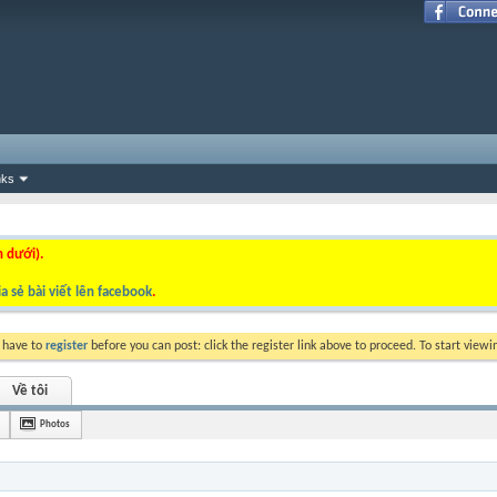
nks
n dưới).
a sẻ bài viết lên facebook
.
y have to
register
before you can post: click the register link above to proceed. To start view
Về tôi
Photos