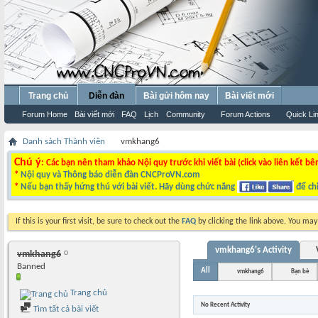
Trang chủ
Diễn đàn
Bài gửi hôm nay
Bài viết mới
Forum Home
Bài viết mới
FAQ
Lịch
Community
Forum Actions
Quick Li
Danh sách Thành viên
vmkhang6
Chú ý
: Các bạn nên tham khảo Nội quy trước khi viết bài (click vào liên kết bê
*
Nội quy và Thông báo diễn đàn CNCProVN.com
*
Nếu bạn thấy hứng thú với bài viết. Hãy dùng chức năng
để chi
If this is your first visit, be sure to check out the
FAQ
by clicking the link above. You ma
vmkhang6's Activity
vmkhang6
Banned
All
vmkhang6
Bạn bè
Trang chủ
No Recent Activity
Tìm tất cả bài viết