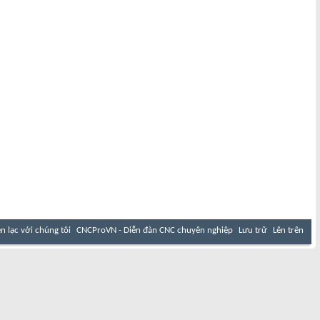
ên lạc với chúng tôi
CNCProVN - Diễn đàn CNC chuyên nghiệp
Lưu trữ
Lên trên