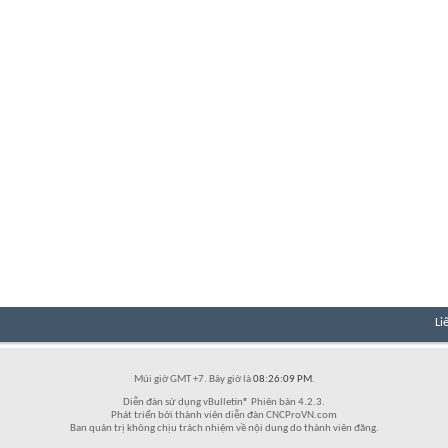
Li
Múi giờ GMT +7. Bây giờ là
08:26:09 PM
.
Diễn đàn sử dụng vBulletin® Phiên bản 4.2.3.
Phát triển bởi thành viên diễn đàn CNCProVN.com
Ban quản trị không chịu trách nhiệm về nội dung do thành viên đăng.