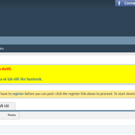
nks
n dưới).
a sẻ bài viết lên facebook
.
y have to
register
before you can post: click the register link above to proceed. To start view
Về tôi
Photos