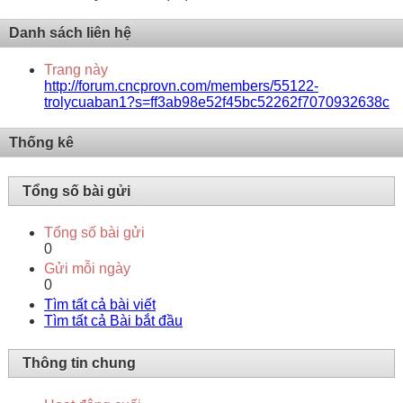
Danh sách liên hệ
Trang này
http://forum.cncprovn.com/members/55122-
trolycuaban1?s=ff3ab98e52f45bc52262f7070932638c
Thống kê
Tổng số bài gửi
Tổng số bài gửi
0
Gửi mỗi ngày
0
Tìm tất cả bài viết
Tìm tất cả Bài bắt đầu
Thông tin chung