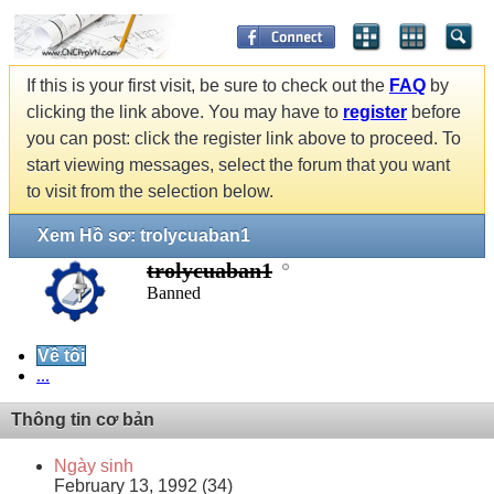
If this is your first visit, be sure to check out the
FAQ
by
clicking the link above. You may have to
register
before
you can post: click the register link above to proceed. To
start viewing messages, select the forum that you want
to visit from the selection below.
Xem Hồ sơ: trolycuaban1
trolycuaban1
Banned
Về tôi
...
Thông tin cơ bản
Ngày sinh
February 13, 1992 (34)