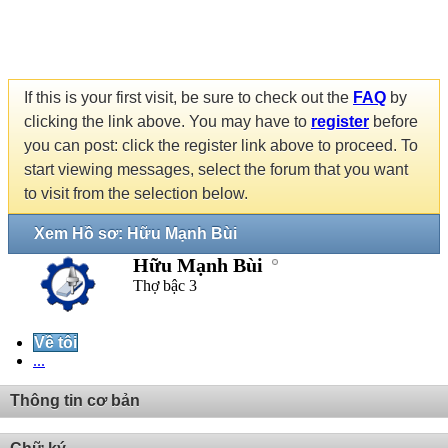
If this is your first visit, be sure to check out the
FAQ
by
clicking the link above. You may have to
register
before
you can post: click the register link above to proceed. To
start viewing messages, select the forum that you want
to visit from the selection below.
Xem Hồ sơ: Hữu Mạnh Bùi
Hữu Mạnh Bùi
Thợ bậc 3
Về tôi
...
Thông tin cơ bản