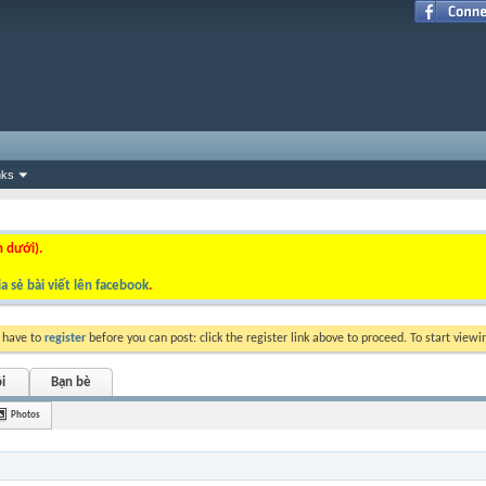
nks
n dưới).
a sẻ bài viết lên facebook
.
y have to
register
before you can post: click the register link above to proceed. To start view
i
Bạn bè
Photos