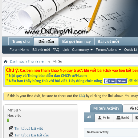
Trang chủ
Diễn đàn
Bài gửi hôm nay
Bài viết mới
Forum Home
Bài viết mới
FAQ
Lịch
Community
Forum Actions
Quick Li
Danh sách Thành viên
Mr Su
Chú ý
: Các bạn nên tham khảo Nội quy trước khi viết bài (click vào liên kết bê
*
Nội quy và Thông báo diễn đàn CNCProVN.com
*
Nếu bạn thấy hứng thú với bài viết. Hãy dùng chức năng
để chi
If this is your first visit, be sure to check out the
FAQ
by clicking the link above. You ma
Mr Su's Activity
Về tô
Mr Su
Học việc
All
Mr Su
Bạn bè
Tìm tất cả bài viết
No Recent Activity
Tìm tất cả Bài bắt đầu