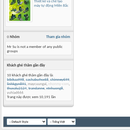
Thiết kế và chế tạo
máy tự động Miền Bắc
0
Nhóm
Tham gia nhóm
Mr Su is not a member of any public
groups
Khách ghé thăm gần đây
10 khách ghé thăm gần đây là:
bibikaa998
,
cachabu9xx68
,
chimney699
,
linhkgyn891
,
maycuungai
,
nhonmy-com
,
thuxalu2124
,
trandanne
,
vtnhuong8
,
yuhiad666
Trang này được xem 10,191 lần