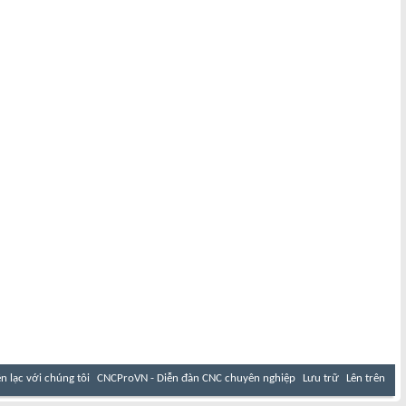
ên lạc với chúng tôi
CNCProVN - Diễn đàn CNC chuyên nghiệp
Lưu trữ
Lên trên