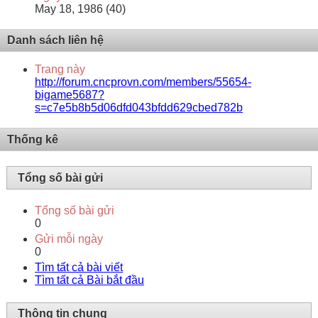
May 18, 1986 (40)
Danh sách liên hệ
Trang này
http://forum.cncprovn.com/members/55654-
bigame5687?
s=c7e5b8b5d06dfd043bfdd629cbed782b
Thống kê
Tổng số bài gửi
Tổng số bài gửi
0
Gửi mỗi ngày
0
Tìm tất cả bài viết
Tìm tất cả Bài bắt đầu
Thông tin chung