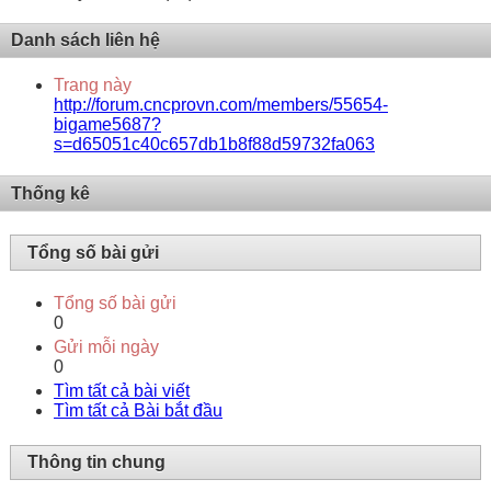
Danh sách liên hệ
Trang này
http://forum.cncprovn.com/members/55654-
bigame5687?
s=d65051c40c657db1b8f88d59732fa063
Thống kê
Tổng số bài gửi
Tổng số bài gửi
0
Gửi mỗi ngày
0
Tìm tất cả bài viết
Tìm tất cả Bài bắt đầu
Thông tin chung