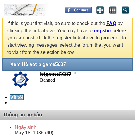
If this is your first visit, be sure to check out the
FAQ
by
clicking the link above. You may have to
register
before
you can post: click the register link above to proceed. To
start viewing messages, select the forum that you want
to visit from the selection below.
Xem Hồ sơ: bigame5687
bigame5687
Banned
Về tôi
...
Thông tin cơ bản
Ngày sinh
May 18, 1986 (40)