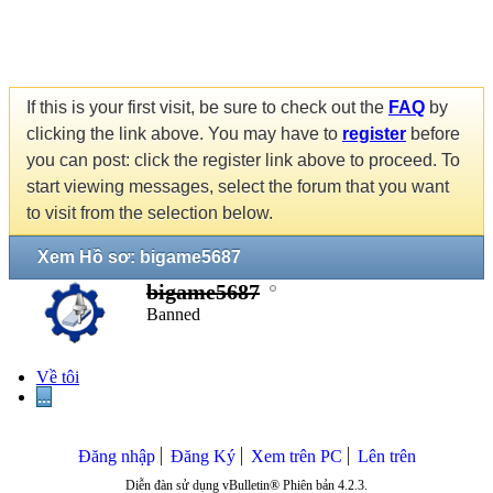
If this is your first visit, be sure to check out the
FAQ
by
clicking the link above. You may have to
register
before
you can post: click the register link above to proceed. To
start viewing messages, select the forum that you want
to visit from the selection below.
Xem Hồ sơ: bigame5687
bigame5687
Banned
Về tôi
...
Đăng nhập
Đăng Ký
Xem trên PC
Lên trên
Diễn đàn sử dụng vBulletin® Phiên bản 4.2.3.