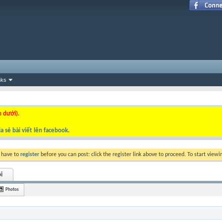
nks
n dưới).
a sẻ bài viết lên facebook
.
y have to
register
before you can post: click the register link above to proceed. To start view
i
Photos