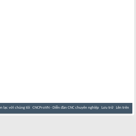
ên lạc với chúng tôi
CNCProVN - Diễn đàn CNC chuyên nghiệp
Lưu trữ
Lên trên