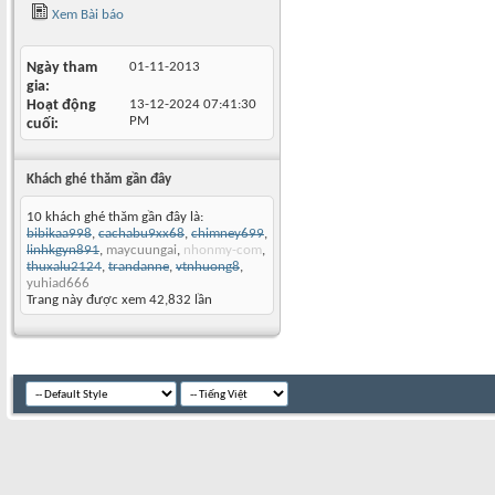
Xem Bài báo
Ngày tham
01-11-2013
gia
Hoạt động
13-12-2024
07:41:30
PM
cuối
Khách ghé thăm gần đây
10 khách ghé thăm gần đây là:
bibikaa998
,
cachabu9xx68
,
chimney699
,
linhkgyn891
,
maycuungai
,
nhonmy-com
,
thuxalu2124
,
trandanne
,
vtnhuong8
,
yuhiad666
Trang này được xem 42,832 lần