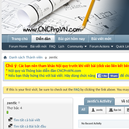
Trang chủ
Diễn đàn
Bài gửi hôm nay
Bài viết mới
Forum Home
Bài viết mới
FAQ
Lịch
Community
Forum Actions
Quick Li
Danh sách Thành viên
zentic
Chú ý
: Các bạn nên tham khảo Nội quy trước khi viết bài (click vào liên kết bê
*
Nội quy và Thông báo diễn đàn CNCProVN.com
*
Nếu bạn thấy hứng thú với bài viết. Hãy dùng chức năng
để chi
If this is your first visit, be sure to check out the
FAQ
by clicking the link above. You ma
zentic's Activity
Về tô
zentic
Thợ bậc 4
All
zentic
Bạn bè
Tìm tất cả bài viết
No Recent Activity
Tìm tất cả Bài bắt đầu