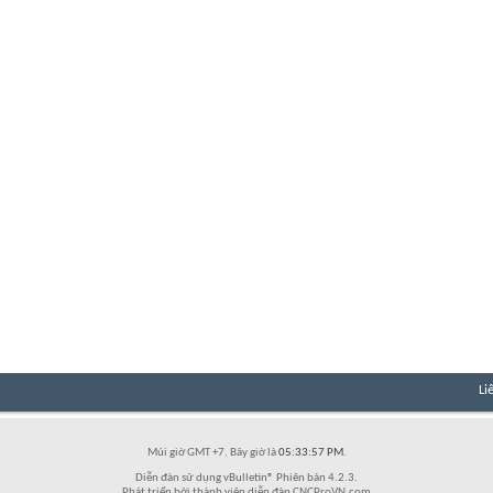
Li
Múi giờ GMT +7. Bây giờ là
05:33:57 PM
.
Diễn đàn sử dụng vBulletin® Phiên bản 4.2.3.
Phát triển bởi thành viên diễn đàn CNCProVN.com