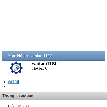
Xem Hồ sơ: vanlam1102
vanlam1102
Thợ bậc 6
Về tôi
...
Thông tin cơ bản
Ngày sinh