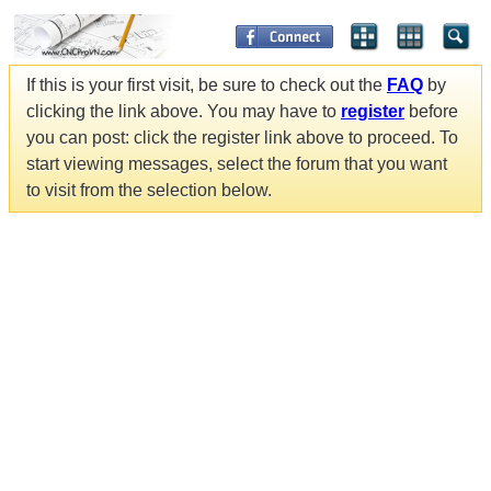
If this is your first visit, be sure to check out the
FAQ
by
clicking the link above. You may have to
register
before
you can post: click the register link above to proceed. To
start viewing messages, select the forum that you want
to visit from the selection below.