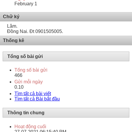
February 1
Chữ ký
Lâm.
Đồng Nai. Đt 0901505005.
Thống kê
Tổng số bài gửi
Tổng số bài gửi
466
Gửi mỗi ngày
0.10
Tìm tất cả bài viết
Tìm tất cả Bài bắt đầu
Thông tin chung
Hoạt động cuối
27-07-2021
06:15:40 PM