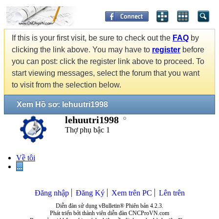
If this is your first visit, be sure to check out the
FAQ
by
clicking the link above. You may have to
register
before
you can post: click the register link above to proceed. To
start viewing messages, select the forum that you want
to visit from the selection below.
Xem Hồ sơ: lehuutri1998
lehuutri1998
Thợ phụ bậc 1
Về tôi
...
Đăng nhập
Đăng Ký
Xem trên PC
Lên trên
Diễn đàn sử dụng vBulletin® Phiên bản 4.2.3.
Phát triển bởi thành viên diễn đàn CNCProVN.com