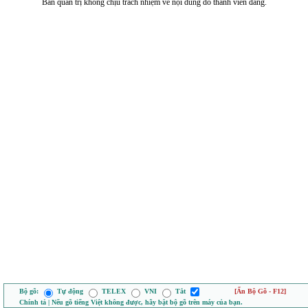
Ban quản trị không chịu trách nhiệm về nội dung do thành viên đăng.
Bộ gõ:
Tự động
TELEX
VNI
Tắt
[Ẩn Bộ Gõ - F12]
Chính tả | Nếu gõ tiếng Việt không được, hãy bật bộ gõ trên máy của bạn.