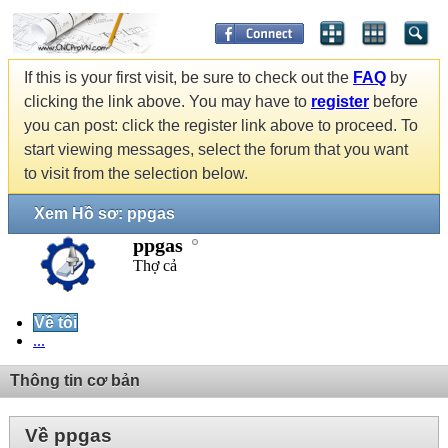
If this is your first visit, be sure to check out the
FAQ
by
clicking the link above. You may have to
register
before
you can post: click the register link above to proceed. To
start viewing messages, select the forum that you want
to visit from the selection below.
Xem Hồ sơ: ppgas
ppgas
Thợ cả
Về tôi
...
Thông tin cơ bản
Về ppgas