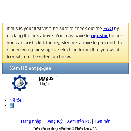
If this is your first visit, be sure to check out the
FAQ
by
clicking the link above. You may have to
register
before
you can post: click the register link above to proceed. To
start viewing messages, select the forum that you want
to visit from the selection below.
Xem Hồ sơ: ppgas
ppgas
Thợ cả
Về tôi
...
Đăng nhập
Đăng Ký
Xem trên PC
Lên trên
Diễn đàn sử dụng vBulletin® Phiên bản 4.2.3.