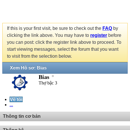
If this is your first visit, be sure to check out the
FAQ
by
clicking the link above. You may have to
register
before
you can post: click the register link above to proceed. To
start viewing messages, select the forum that you want
to visit from the selection below.
Xem Hồ sơ: Bias
Bias
Thợ bậc 3
Về tôi
...
Thông tin cơ bản