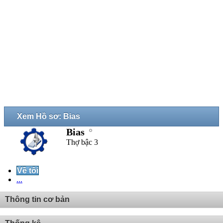
Xem Hồ sơ: Bias
Bias
Thợ bậc 3
Về tôi
...
Thông tin cơ bản