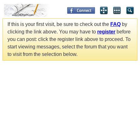
If this is your first visit, be sure to check out the
FAQ
by
clicking the link above. You may have to
register
before
you can post: click the register link above to proceed. To
start viewing messages, select the forum that you want
to visit from the selection below.