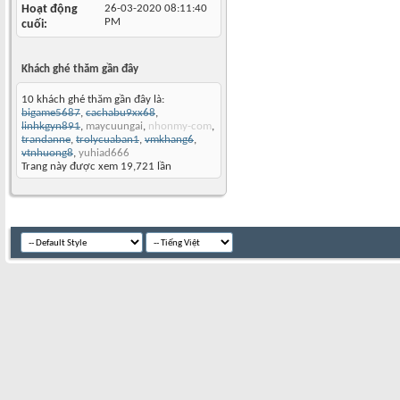
Hoạt động
26-03-2020
08:11:40
PM
cuối
Khách ghé thăm gần đây
10 khách ghé thăm gần đây là:
bigame5687
,
cachabu9xx68
,
linhkgyn891
,
maycuungai
,
nhonmy-com
,
trandanne
,
trolycuaban1
,
vmkhang6
,
vtnhuong8
,
yuhiad666
Trang này được xem 19,721 lần