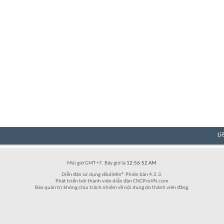
Li
Múi giờ GMT +7. Bây giờ là
12:56:52 AM
.
Diễn đàn sử dụng vBulletin® Phiên bản 4.2.3.
Phát triển bởi thành viên diễn đàn CNCProVN.com
Ban quản trị không chịu trách nhiệm về nội dung do thành viên đăng.