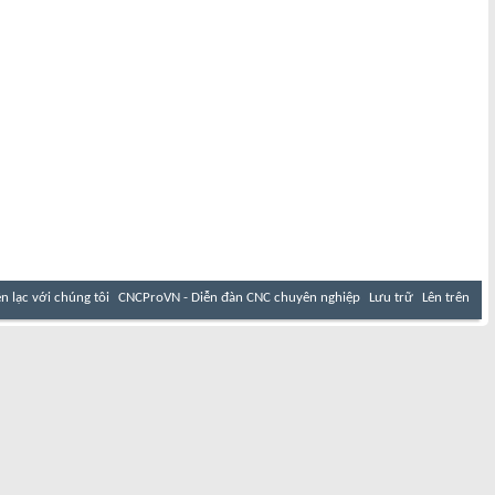
ên lạc với chúng tôi
CNCProVN - Diễn đàn CNC chuyên nghiệp
Lưu trữ
Lên trên