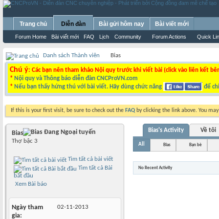
Trang chủ
Diễn đàn
Bài gửi hôm nay
Bài viết mới
Forum Home
Bài viết mới
FAQ
Lịch
Community
Forum Actions
Quick Li
Danh sách Thành viên
Bias
Chú ý
: Các bạn nên tham khảo Nội quy trước khi viết bài (click vào liên kết bê
*
Nội quy và Thông báo diễn đàn CNCProVN.com
*
Nếu bạn thấy hứng thú với bài viết. Hãy dùng chức năng
để chi
If this is your first visit, be sure to check out the
FAQ
by clicking the link above. You ma
Bias's Activity
Về tôi
Bias
Thợ bậc 3
All
Bias
Bạn bè
Tìm tất cả bài viết
Tìm tất cả Bài
No Recent Activity
bắt đầu
Xem Bài báo
Ngày tham
02-11-2013
gia