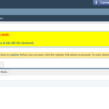
nks
n dưới).
a sẻ bài viết lên facebook
.
y have to
register
before you can post: click the register link above to proceed. To start view
Photos