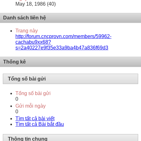
May 18, 1986 (40)
Danh sách liên hệ
Trang này
http://forum.cncprovn.com/members/59962-
cachabu9xx68?
s=2a40227e9f35e33a9ba4b47a836f69d3
Thống kê
Tổng số bài gửi
Tổng số bài gửi
0
Gửi mỗi ngày
0
Tìm tất cả bài viết
Tìm tất cả Bài bắt đầu
Thông tin chung