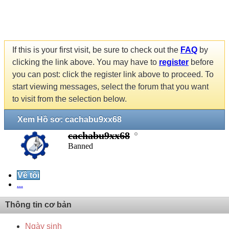
If this is your first visit, be sure to check out the
FAQ
by
clicking the link above. You may have to
register
before
you can post: click the register link above to proceed. To
start viewing messages, select the forum that you want
to visit from the selection below.
Xem Hồ sơ: cachabu9xx68
cachabu9xx68
Banned
Về tôi
...
Thông tin cơ bản
Ngày sinh