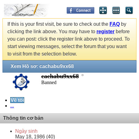
If this is your first visit, be sure to check out the
FAQ
by
clicking the link above. You may have to
register
before
you can post: click the register link above to proceed. To
start viewing messages, select the forum that you want
to visit from the selection below.
Xem Hồ sơ: cachabu9xx68
cachabu9xx68
Banned
Về tôi
...
Thông tin cơ bản
Ngày sinh
May 18, 1986 (40)