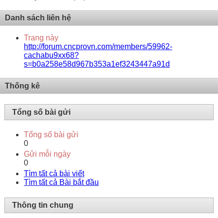
Danh sách liên hệ
Trang này
http://forum.cncprovn.com/members/59962-
cachabu9xx68?
s=b0a258e58d967b353a1ef3243447a91d
Thống kê
Tổng số bài gửi
Tổng số bài gửi
0
Gửi mỗi ngày
0
Tìm tất cả bài viết
Tìm tất cả Bài bắt đầu
Thông tin chung