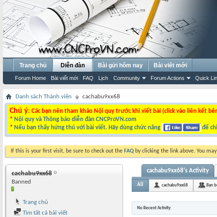
Trang chủ
Diễn đàn
Bài gửi hôm nay
Bài viết mới
Forum Home
Bài viết mới
FAQ
Lịch
Community
Forum Actions
Quick Li
Danh sách Thành viên
cachabu9xx68
Chú ý
: Các bạn nên tham khảo Nội quy trước khi viết bài (click vào liên kết bê
*
Nội quy và Thông báo diễn đàn CNCProVN.com
*
Nếu bạn thấy hứng thú với bài viết. Hãy dùng chức năng
để chi
If this is your first visit, be sure to check out the
FAQ
by clicking the link above. You ma
cachabu9xx68's Activity
cachabu9xx68
Banned
All
cachabu9xx68
Bạn b
Trang chủ
No Recent Activity
Tìm tất cả bài viết