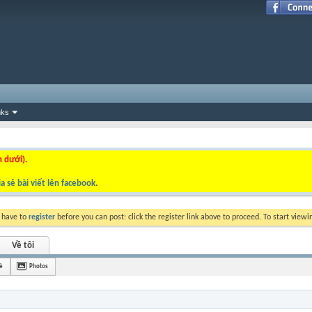
nks
n dưới).
a sẻ bài viết lên facebook
.
y have to
register
before you can post: click the register link above to proceed. To start view
Về tôi
è
Photos