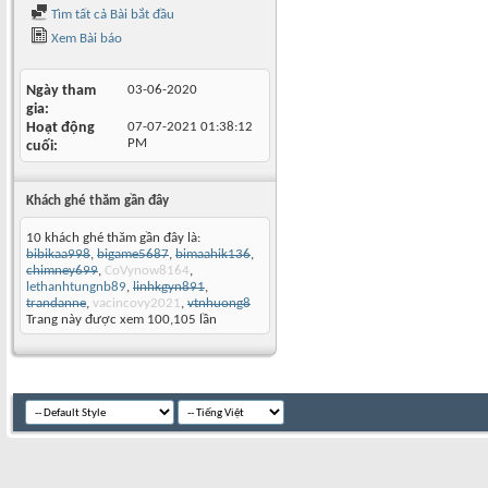
Tìm tất cả Bài bắt đầu
Xem Bài báo
Ngày tham
03-06-2020
gia
Hoạt động
07-07-2021
01:38:12
PM
cuối
Khách ghé thăm gần đây
10 khách ghé thăm gần đây là:
bibikaa998
,
bigame5687
,
bimaahik136
,
chimney699
,
CoVynow8164
,
lethanhtungnb89
,
linhkgyn891
,
trandanne
,
vacincovy2021
,
vtnhuong8
Trang này được xem 100,105 lần