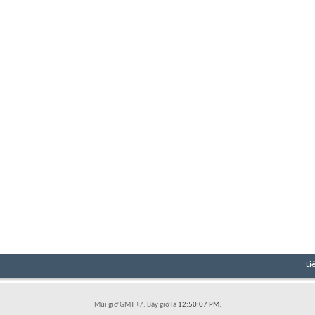
Li
Múi giờ GMT +7. Bây giờ là
12:50:07 PM
.