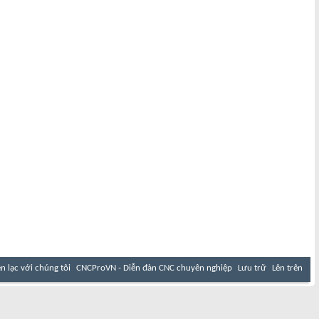
ên lạc với chúng tôi
CNCProVN - Diễn đàn CNC chuyên nghiệp
Lưu trữ
Lên trên