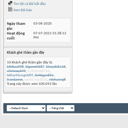
Tìm tất cả Bài bắt đầu
Xem Bài báo
Ngày tham
03-06-2020
gia
Hoạt động
07-07-2021
01:38:12
PM
cuối
Khách ghé thăm gần đây
10 khách ghé thăm gần đây là:
bibikaa998
,
bigame5687
,
bimaahik136
,
chimney699
,
CoVynow8164
,
lethanhtungnb89
,
linhkgyn891
,
trandanne
,
vacincovy2021
,
vtnhuong8
Trang này được xem 100,093 lần