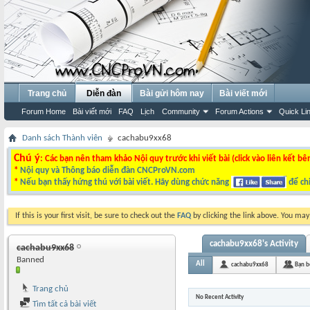
Trang chủ
Diễn đàn
Bài gửi hôm nay
Bài viết mới
Forum Home
Bài viết mới
FAQ
Lịch
Community
Forum Actions
Quick Li
Danh sách Thành viên
cachabu9xx68
Chú ý
: Các bạn nên tham khảo Nội quy trước khi viết bài (click vào liên kết bê
*
Nội quy và Thông báo diễn đàn CNCProVN.com
*
Nếu bạn thấy hứng thú với bài viết. Hãy dùng chức năng
để chi
If this is your first visit, be sure to check out the
FAQ
by clicking the link above. You ma
cachabu9xx68's Activity
cachabu9xx68
Banned
All
cachabu9xx68
Bạn b
Trang chủ
No Recent Activity
Tìm tất cả bài viết