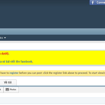
nks
n dưới).
a sẻ bài viết lên facebook
.
y have to
register
before you can post: click the register link above to proceed. To start view
Về tôi
è
Photos