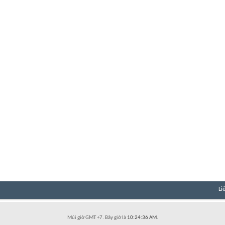
Li
Múi giờ GMT +7. Bây giờ là
10:24:36 AM
.