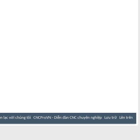
ên lạc với chúng tôi
CNCProVN - Diễn đàn CNC chuyên nghiệp
Lưu trữ
Lên trên