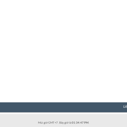
Li
Múi giờ GMT +7. Bây giờ là
01:34:47 PM
.