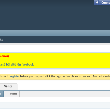
nks
n dưới).
a sẻ bài viết lên facebook
.
y have to
register
before you can post: click the register link above to proceed. To start view
Về tôi
è
Photos