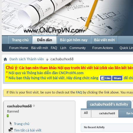
Trang chủ
Diễn đàn
Bài gửi hôm nay
Bài viết mới
Forum Home
Bài viết mới
FAQ
Lịch
Community
Forum Actions
Quick Li
Danh sách Thành viên
cachabu9xx68
Chú ý
: Các bạn nên tham khảo Nội quy trước khi viết bài (click vào liên kết bê
*
Nội quy và Thông báo diễn đàn CNCProVN.com
*
Nếu bạn thấy hứng thú với bài viết. Hãy dùng chức năng
để chi
If this is your first visit, be sure to check out the
FAQ
by clicking the link above. You ma
cachabu9xx68's Activity
cachabu9xx68
Banned
All
cachabu9xx68
Bạn b
Trang chủ
No Recent Activity
Tìm tất cả bài viết