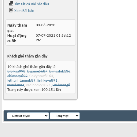
Tìm tất cả Bài bắt đầu
Xem Bài báo
Ngày tham
03-06-2020
gia
Hoạt động
07-07-2021
01:38:12
PM
cuối
Khách ghé thăm gần đây
10 khách ghé thăm gần đây là:
bibikaa998
,
bigame5687
,
bimaahik136
,
chimney699
,
CoVynow8164
,
lethanhtungnb89
,
linhkgyn891
,
trandanne
,
vacincovy2021
,
vtnhuong8
Trang này được xem 100,151 lần