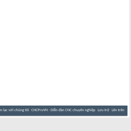
ên lạc với chúng tôi
CNCProVN - Diễn đàn CNC chuyên nghiệp
Lưu trữ
Lên trên