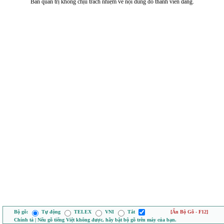
Ban quản trị không chịu trách nhiệm về nội dung do thành viên đăng.
Bộ gõ:
Tự động
TELEX
VNI
Tắt
[Ẩn Bộ Gõ - F12]
Chính tả | Nếu gõ tiếng Việt không được, hãy bật bộ gõ trên máy của bạn.