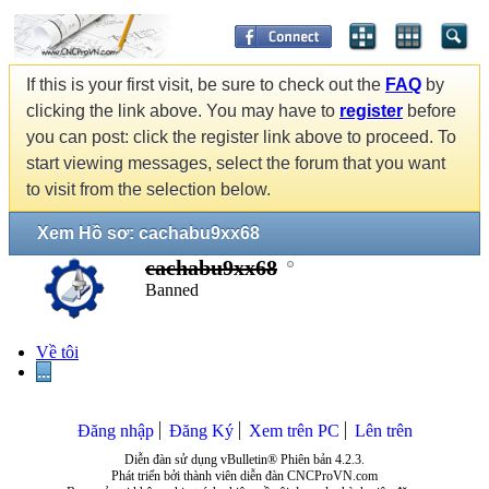
If this is your first visit, be sure to check out the
FAQ
by
clicking the link above. You may have to
register
before
you can post: click the register link above to proceed. To
start viewing messages, select the forum that you want
to visit from the selection below.
Xem Hồ sơ: cachabu9xx68
cachabu9xx68
Banned
Về tôi
...
Đăng nhập
Đăng Ký
Xem trên PC
Lên trên
Diễn đàn sử dụng vBulletin® Phiên bản 4.2.3.
Phát triển bởi thành viên diễn đàn CNCProVN.com