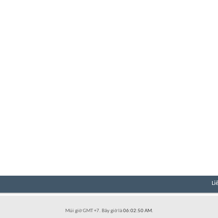
Li
Múi giờ GMT +7. Bây giờ là
06:02:50 AM
.