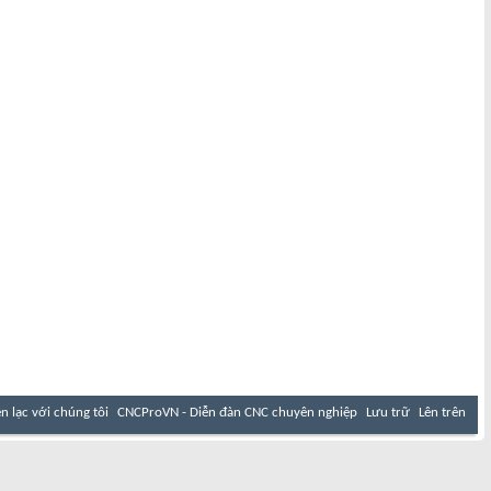
ên lạc với chúng tôi
CNCProVN - Diễn đàn CNC chuyên nghiệp
Lưu trữ
Lên trên