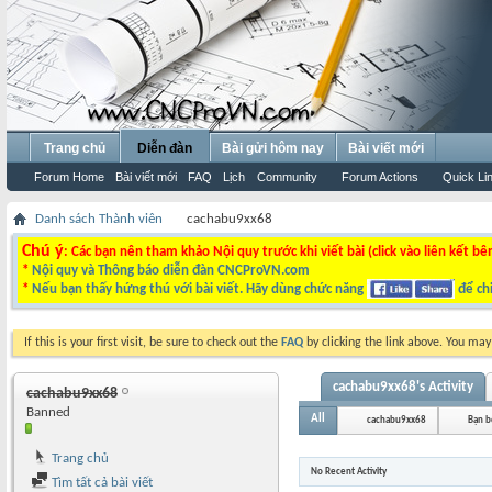
Trang chủ
Diễn đàn
Bài gửi hôm nay
Bài viết mới
Forum Home
Bài viết mới
FAQ
Lịch
Community
Forum Actions
Quick Li
Danh sách Thành viên
cachabu9xx68
Chú ý
: Các bạn nên tham khảo Nội quy trước khi viết bài (click vào liên kết bê
*
Nội quy và Thông báo diễn đàn CNCProVN.com
*
Nếu bạn thấy hứng thú với bài viết. Hãy dùng chức năng
để chi
If this is your first visit, be sure to check out the
FAQ
by clicking the link above. You ma
cachabu9xx68's Activity
cachabu9xx68
Banned
All
cachabu9xx68
Bạn b
Trang chủ
No Recent Activity
Tìm tất cả bài viết