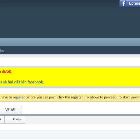
nks
n dưới).
a sẻ bài viết lên facebook
.
y have to
register
before you can post: click the register link above to proceed. To start view
Về tôi
è
Photos