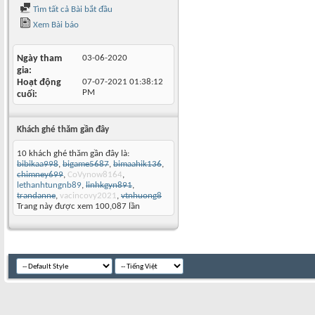
Tìm tất cả Bài bắt đầu
Xem Bài báo
Ngày tham
03-06-2020
gia
Hoạt động
07-07-2021
01:38:12
PM
cuối
Khách ghé thăm gần đây
10 khách ghé thăm gần đây là:
bibikaa998
,
bigame5687
,
bimaahik136
,
chimney699
,
CoVynow8164
,
lethanhtungnb89
,
linhkgyn891
,
trandanne
,
vacincovy2021
,
vtnhuong8
Trang này được xem 100,087 lần