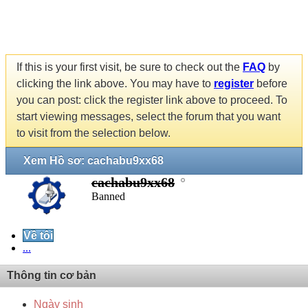
If this is your first visit, be sure to check out the
FAQ
by
clicking the link above. You may have to
register
before
you can post: click the register link above to proceed. To
start viewing messages, select the forum that you want
to visit from the selection below.
Xem Hồ sơ: cachabu9xx68
cachabu9xx68
Banned
Về tôi
...
Thông tin cơ bản
Ngày sinh