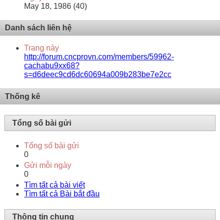
May 18, 1986 (40)
Danh sách liên hệ
Trang này
http://forum.cncprovn.com/members/59962-
cachabu9xx68?
s=d6deec9cd6dc60694a009b283be7e2cc
Thống kê
Tổng số bài gửi
Tổng số bài gửi
0
Gửi mỗi ngày
0
Tìm tất cả bài viết
Tìm tất cả Bài bắt đầu
Thông tin chung