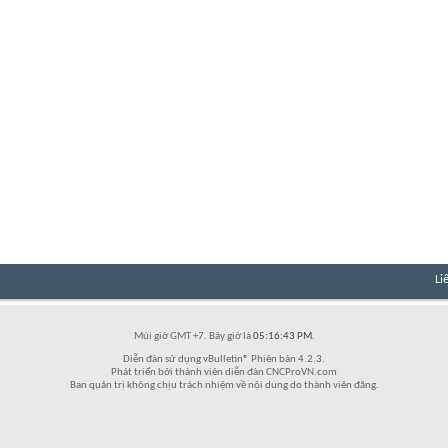
Li
Múi giờ GMT +7. Bây giờ là
05:16:43 PM
.
Diễn đàn sử dụng vBulletin® Phiên bản 4.2.3.
Phát triển bởi thành viên diễn đàn CNCProVN.com
Ban quản trị không chịu trách nhiệm về nội dung do thành viên đăng.