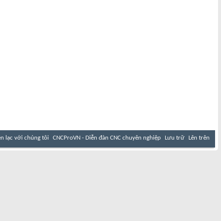
ên lạc với chúng tôi
CNCProVN - Diễn đàn CNC chuyên nghiệp
Lưu trữ
Lên trên