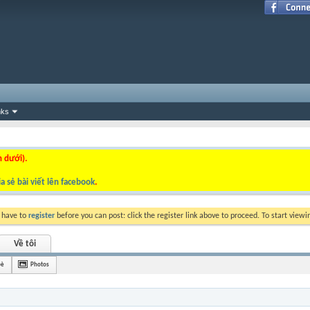
nks
n dưới).
a sẻ bài viết lên facebook
.
y have to
register
before you can post: click the register link above to proceed. To start view
Về tôi
bè
Photos