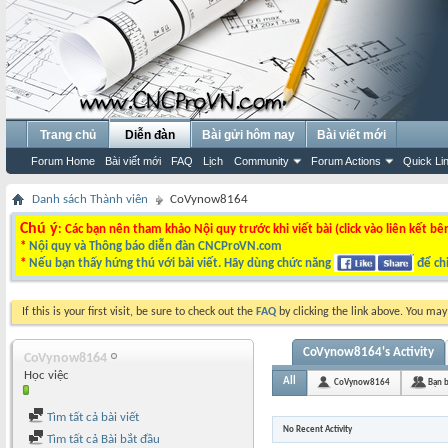
Trang chủ
Diễn đàn
Bài gửi hôm nay
Bài viết mới
Forum Home
Bài viết mới
FAQ
Lịch
Community
Forum Actions
Quick Li
Danh sách Thành viên
CoVynow8164
Chú ý
: Các bạn nên tham khảo Nội quy trước khi viết bài (click vào liên kết bê
*
Nội quy và Thông báo diễn đàn CNCProVN.com
*
Nếu bạn thấy hứng thú với bài viết. Hãy dùng chức năng
để chi
If this is your first visit, be sure to check out the
FAQ
by clicking the link above. You ma
CoVynow8164's Activity
CoVynow8164
Học việc
All
CoVynow8164
Bạn 
Tìm tất cả bài viết
No Recent Activity
Tìm tất cả Bài bắt đầu