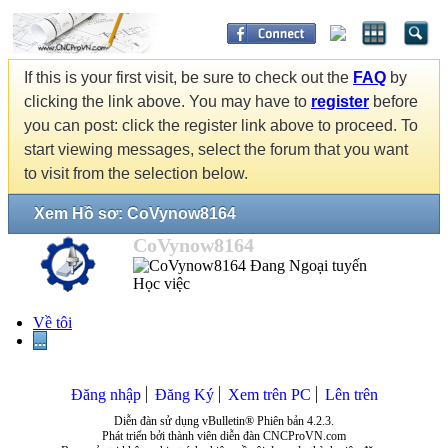
If this is your first visit, be sure to check out the
FAQ
by
clicking the link above. You may have to
register
before
you can post: click the register link above to proceed. To
start viewing messages, select the forum that you want
to visit from the selection below.
Xem Hồ sơ: CoVynow8164
CoVynow8164
Học việc
Về tôi
...
Đăng nhập
Đăng Ký
Xem trên PC
Lên trên
Diễn đàn sử dụng vBulletin® Phiên bản 4.2.3.
Phát triển bởi thành viên diễn đàn CNCProVN.com