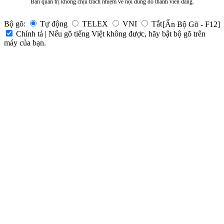
Ban quản trị không chịu trách nhiệm về nội dung do thành viên đăng.
Bộ gõ:
Tự động
TELEX
VNI
Tắt
[Ẩn Bộ Gõ - F12]
Chính tả | Nếu gõ tiếng Việt không được, hãy bật bộ gõ trên
máy của bạn.