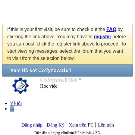
If this is your first visit, be sure to check out the
FAQ
by
clicking the link above. You may have to
register
before
you can post: click the register link above to proceed. To
start viewing messages, select the forum that you want
to visit from the selection below.
Xem Hồ sơ: CoVynow8164
CoVynow8164
Học việc
Về tôi
...
Đăng nhập
Đăng Ký
Xem trên PC
Lên trên
Diễn đàn sử dụng vBulletin® Phiên bản 4.2.3.