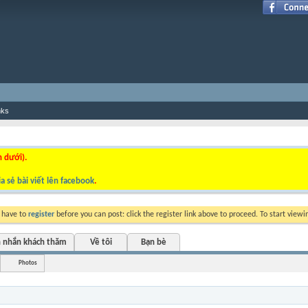
nks
n dưới).
a sẻ bài viết lên facebook
.
y have to
register
before you can post: click the register link above to proceed. To start view
n nhắn khách thăm
Về tôi
Bạn bè
Photos