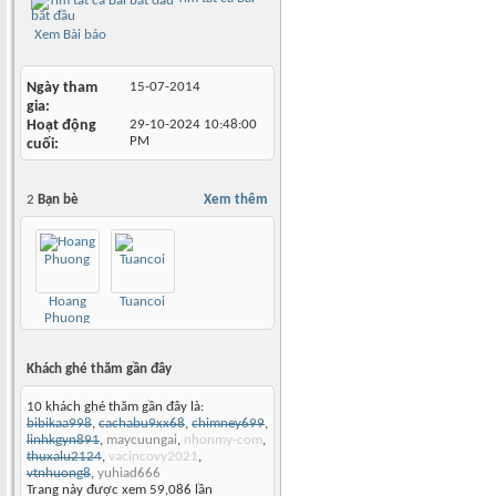
bắt đầu
Xem Bài báo
Ngày tham
15-07-2014
gia
Hoạt động
29-10-2024
10:48:00
PM
cuối
2
Bạn bè
Xem thêm
Hoang
Tuancoi
Phuong
Khách ghé thăm gần đây
10 khách ghé thăm gần đây là:
bibikaa998
,
cachabu9xx68
,
chimney699
,
linhkgyn891
,
maycuungai
,
nhonmy-com
,
thuxalu2124
,
vacincovy2021
,
vtnhuong8
,
yuhiad666
Trang này được xem 59,086 lần