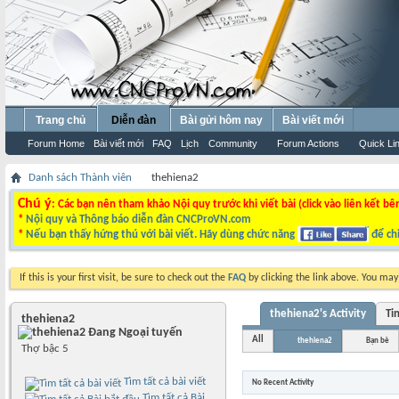
Trang chủ
Diễn đàn
Bài gửi hôm nay
Bài viết mới
Forum Home
Bài viết mới
FAQ
Lịch
Community
Forum Actions
Quick Li
Danh sách Thành viên
thehiena2
Chú ý
: Các bạn nên tham khảo Nội quy trước khi viết bài (click vào liên kết bê
*
Nội quy và Thông báo diễn đàn CNCProVN.com
*
Nếu bạn thấy hứng thú với bài viết. Hãy dùng chức năng
để chi
If this is your first visit, be sure to check out the
FAQ
by clicking the link above. You ma
thehiena2's Activity
Ti
thehiena2
All
thehiena2
Bạn bè
Thợ bậc 5
Tìm tất cả bài viết
No Recent Activity
Tìm tất cả Bài