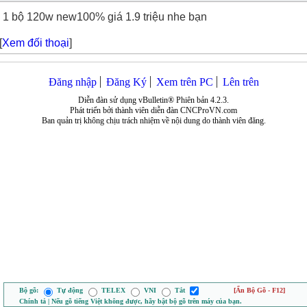
1 bộ 120w new100% giá 1.9 triệu nhe bạn
[
Xem đối thoại
]
Đăng nhập
Đăng Ký
Xem trên PC
Lên trên
Diễn đàn sử dụng vBulletin® Phiên bản 4.2.3.
Phát triển bởi thành viên diễn đàn CNCProVN.com
Ban quản trị không chịu trách nhiệm về nội dung do thành viên đăng.
Bộ gõ:
Tự động
TELEX
VNI
Tắt
[Ẩn Bộ Gõ - F12]
Chính tả | Nếu gõ tiếng Việt không được, hãy bật bộ gõ trên máy của bạn.