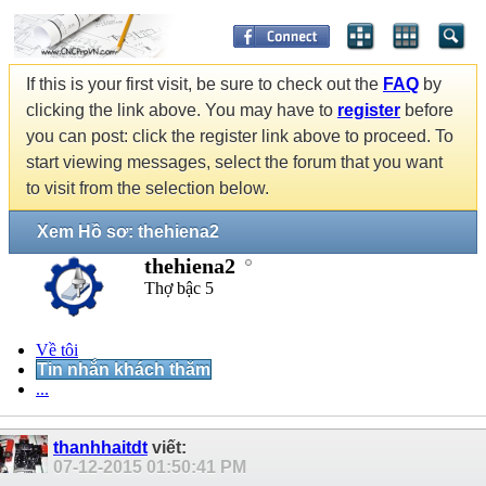
If this is your first visit, be sure to check out the
FAQ
by
clicking the link above. You may have to
register
before
you can post: click the register link above to proceed. To
start viewing messages, select the forum that you want
to visit from the selection below.
Xem Hồ sơ: thehiena2
thehiena2
Thợ bậc 5
Về tôi
Tin nhắn khách thăm
...
thanhhaitdt
viết:
07-12-2015
01:50:41 PM