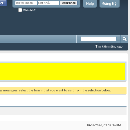
Help
Đăng Ký
Ghi nhớ?
Tìm kiếm nâng cao
ing messages, select the forum that you want to visit from the selection below.
18-07-2026,
03:32:36 PM