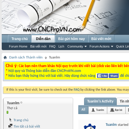
Trang chủ
Diễn đàn
Bài gửi hôm nay
Bài viết mới
Forum Home
Bài viết mới
FAQ
Lịch
Community
Forum Actions
Quick Li
Danh sách Thành viên
Tuanlm
Chú ý
: Các bạn nên tham khảo Nội quy trước khi viết bài (click vào liên kết bê
*
Nội quy và Thông báo diễn đàn CNCProVN.com
*
Nếu bạn thấy hứng thú với bài viết. Hãy dùng chức năng
để chi
If this is your first visit, be sure to check out the
FAQ
by clicking the link above. You ma
Tuanlm's Activity
Tin n
Tuanlm
Thợ cả
All
Tuanlm
Bạn bè
Trang chủ
Tuanlm
started
Tìm tất cả bài viết