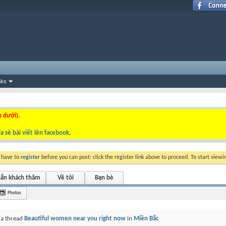
nks
n dưới).
a sẻ bài viết lên facebook
.
y have to
register
before you can post: click the register link above to proceed. To start view
hắn khách thăm
Về tôi
Bạn bè
Photos
 a thread
Beautiful women near you right now
in
Miền Bắc