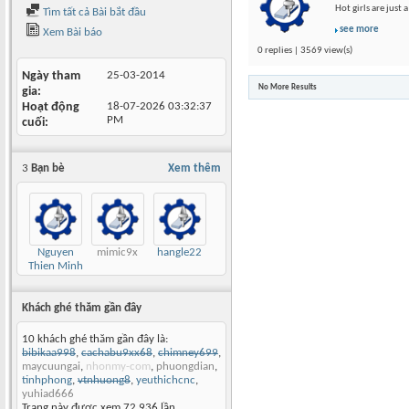
Hot girls are just
Tìm tất cả Bài bắt đầu
see more
Xem Bài báo
0 replies | 3569 view(s)
Ngày tham
25-03-2014
No More Results
gia
Hoạt động
18-07-2026
03:32:37
PM
cuối
3
Bạn bè
Xem thêm
Nguyen
mimic9x
hangle22
Thien Minh
Nguyen
Khách ghé thăm gần đây
10 khách ghé thăm gần đây là:
bibikaa998
,
cachabu9xx68
,
chimney699
,
maycuungai
,
nhonmy-com
,
phuongdian
,
tinhphong
,
vtnhuong8
,
yeuthichcnc
,
yuhiad666
Trang này được xem 72,936 lần