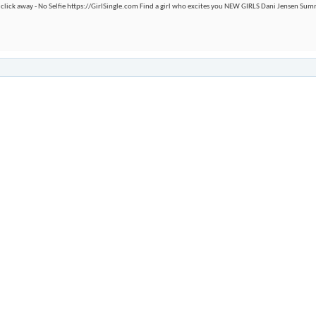
 a click away - No Selfie https://GirlSingle.com Find a girl who excites you NEW GIRLS Dani Jensen Summ