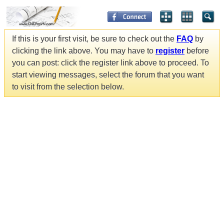
If this is your first visit, be sure to check out the
FAQ
by
clicking the link above. You may have to
register
before
you can post: click the register link above to proceed. To
start viewing messages, select the forum that you want
to visit from the selection below.