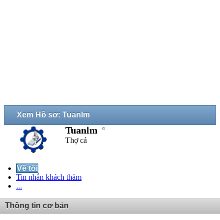
Xem Hồ sơ: Tuanlm
Tuanlm
Thợ cả
Về tôi
Tin nhắn khách thăm
...
Thông tin cơ bản