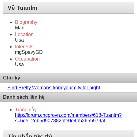
Về Tuanlm
Biography
Man
Location
Usa
Interests
mgSpavyGD
Occupation
Usa
Chữ ký
Find Pretty Womans from your city for night
Danh sách liên hệ
Trang này
http://forum.cncprovn.com/members/618-Tuanlm?
s=6d512eb5d907882bfe0e4b53655979af
Tin nhắn tức thì