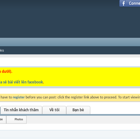
nks
n dưới).
a sẻ bài viết lên facebook
.
y have to
register
before you can post: click the register link above to proceed. To start view
Tin nhắn khách thăm
Về tôi
Bạn bè
 bè
Photos