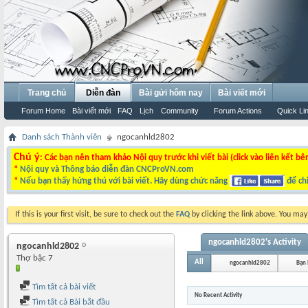
Trang chủ
Diễn đàn
Bài gửi hôm nay
Bài viết mới
Forum Home
Bài viết mới
FAQ
Lịch
Community
Forum Actions
Quick Li
Danh sách Thành viên
ngocanhld2802
Chú ý
: Các bạn nên tham khảo Nội quy trước khi viết bài (click vào liên kết bê
*
Nội quy và Thông báo diễn đàn CNCProVN.com
*
Nếu bạn thấy hứng thú với bài viết. Hãy dùng chức năng
để chi
If this is your first visit, be sure to check out the
FAQ
by clicking the link above. You ma
ngocanhld2802's Activity
ngocanhld2802
Thợ bậc 7
All
ngocanhld2802
Bạn
Tìm tất cả bài viết
No Recent Activity
Tìm tất cả Bài bắt đầu