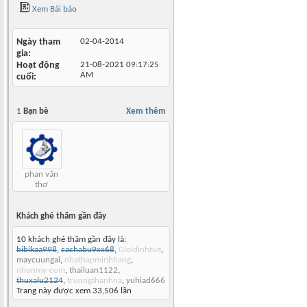
Xem Bài báo
Ngày tham
02-04-2014
gia
Hoạt động
21-08-2021
09:17:25
AM
cuối
1
Bạn bè
Xem thêm
phan văn
thơ
Khách ghé thăm gần đây
10 khách ghé thăm gần đây là:
bibikaa998
,
cachabu9xx68
,
Gioidinhtue
,
maycuungai
,
nhathapminhhang
,
nhonmy-com
,
thailuan1122
,
thuxalu2124
,
truongthanhna
,
yuhiad666
Trang này được xem 33,506 lần