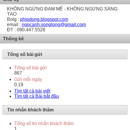
KHÔNG NGỪNG ĐAM MÊ - KHÔNG NGỪNG SÁNG
TẠO
Bolg :
phipdong.blogspot.com
email :
ngocanh.songlong@gmail.com
ĐT : 090.447.5528
Thống kê
Tổng số bài gửi
Tổng số bài gửi
867
Gửi mỗi ngày
0.19
Tìm tất cả bài viết
Tìm tất cả Bài bắt đầu
Tin nhắn khách thăm
Tổng số tin nhắn khách thăm
1