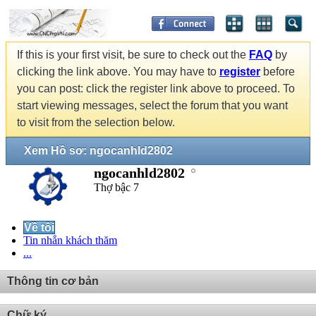
If this is your first visit, be sure to check out the
FAQ
by
clicking the link above. You may have to
register
before
you can post: click the register link above to proceed. To
start viewing messages, select the forum that you want
to visit from the selection below.
Xem Hồ sơ: ngocanhld2802
ngocanhld2802
Thợ bậc 7
Về tôi
Tin nhắn khách thăm
...
Thông tin cơ bản
Chữ ký