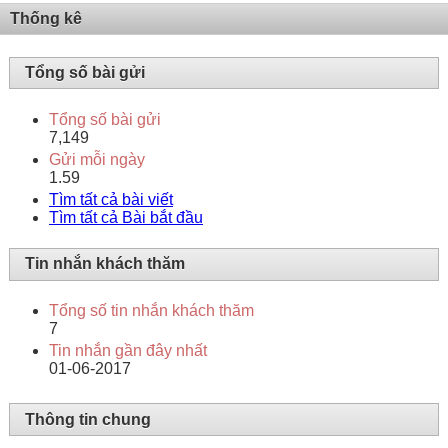
Thống kê
Tổng số bài gửi
Tổng số bài gửi
7,149
Gửi mỗi ngày
1.59
Tìm tất cả bài viết
Tìm tất cả Bài bắt đầu
Tin nhắn khách thăm
Tổng số tin nhắn khách thăm
7
Tin nhắn gần đây nhất
01-06-2017
Thông tin chung