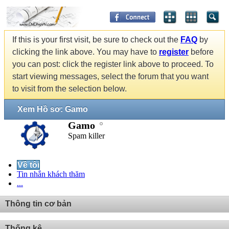
If this is your first visit, be sure to check out the
FAQ
by
clicking the link above. You may have to
register
before
you can post: click the register link above to proceed. To
start viewing messages, select the forum that you want
to visit from the selection below.
Xem Hồ sơ: Gamo
Gamo
Spam killer
Về tôi
Tin nhắn khách thăm
...
Thông tin cơ bản
Thống kê