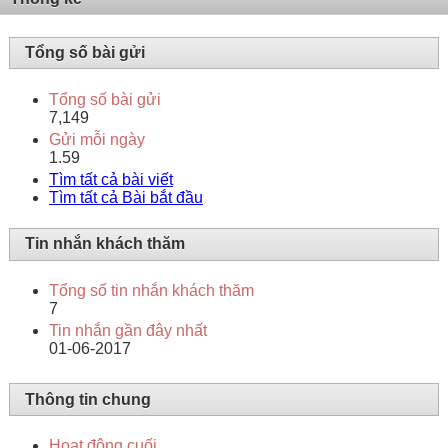
Tổng số bài gửi
Tổng số bài gửi
7,149
Gửi mỗi ngày
1.59
Tìm tất cả bài viết
Tìm tất cả Bài bắt đầu
Tin nhắn khách thăm
Tổng số tin nhắn khách thăm
7
Tin nhắn gần đây nhất
01-06-2017
Thông tin chung
Hoạt động cuối