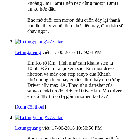
khoảng 3mH-6mH nên bác dùng motor 10mH
thì ko hợp đâu.
Bác mở đuôi con motor, đấu cuộn dây lại thành
parallel thay vì nối tiếp như hiện nay, đảm bảo sẽ
chạy ngon.
Letungquang
viết:
17-06-2016
11:19:54 PM
Em Ko rõ lắm . hình như cam kháng step là
10mh. Để em tra lại xem sao. Em mua driver
nhatson và mấy con step sanyo của Khanh
khờ.nhung chiều nay em test thử thấy nó sượng..
Driver 48v max 4A. Theo như dateshet của
sanyo denki nó đòi driver 100vac lận. Mà driver
em có 48v thì có bị giảm momen ko bác?
[
Xem đối thoại
]
Letungquang
viết:
17-06-2016
10:50:56 PM
Bác Gamo cho em hỏi tí dc ko.. Driver áp thấp