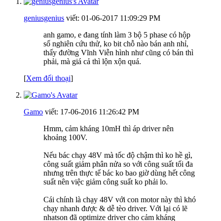
geniusgenius
viết:
01-06-2017
11:09:29 PM
anh gamo, e đang tính làm 3 bộ 5 phase có hộp
số nghiên cứu thử, ko bit chỗ nào bán anh nhỉ,
thấy đường Vĩnh Viễn hình như cũng có bán thì
phải, mà giá cả thì lộn xộn quá.
[
Xem đối thoại
]
Gamo
viết:
17-06-2016
11:26:42 PM
Hmm, cảm kháng 10mH thì áp driver nên
khoảng 100V.
Nếu bác chạy 48V mà tốc độ chậm thì ko hề gì,
công suất giảm phân nửa so với công suất tối đa
nhưng trên thực tế bác ko bao giờ dùng hết công
suất nên việc giảm công suất ko phải lo.
Cái chính là chạy 48V với con motor này thì khó
chạy nhanh được & dễ tèo driver. Với lại có lẽ
nhatson đã optimize driver cho cảm kháng