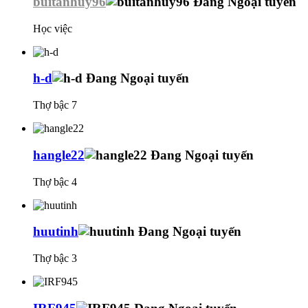
buitanhuy96
Học việc
h-d
Thợ bậc 7
hangle22
Thợ bậc 4
huutinh
Thợ bậc 3