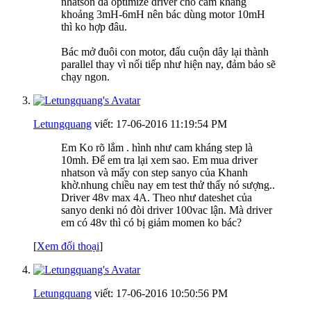
nhatson đã optimize driver cho cảm kháng
khoảng 3mH-6mH nên bác dùng motor 10mH
thì ko hợp đâu.
Bác mở đuôi con motor, đấu cuộn dây lại thành
parallel thay vì nối tiếp như hiện nay, đảm bảo sẽ
chạy ngon.
Letungquang
viết:
17-06-2016
11:19:54 PM
Em Ko rõ lắm . hình như cam kháng step là
10mh. Để em tra lại xem sao. Em mua driver
nhatson và mấy con step sanyo của Khanh
khờ.nhung chiều nay em test thử thấy nó sượng..
Driver 48v max 4A. Theo như dateshet của
sanyo denki nó đòi driver 100vac lận. Mà driver
em có 48v thì có bị giảm momen ko bác?
[
Xem đối thoại
]
Letungquang
viết:
17-06-2016
10:50:56 PM