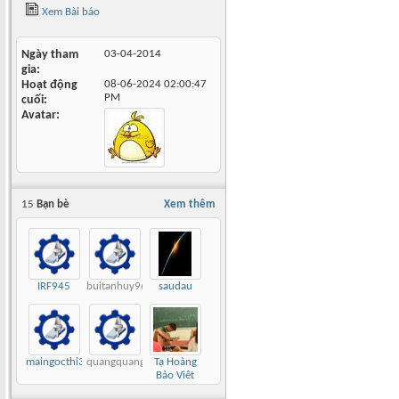
Xem Bài báo
Ngày tham
03-04-2014
gia
Hoạt động
08-06-2024
02:00:47
PM
cuối
Avatar
15
Bạn bè
Xem thêm
IRF945
buitanhuy96
saudau
maingocthi310
quangquang
Tạ Hoàng
Bảo Việt