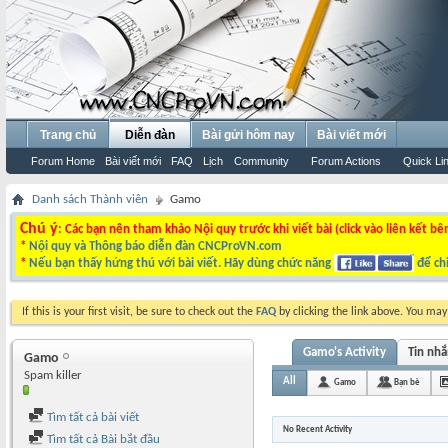
Trang chủ
Diễn đàn
Bài gửi hôm nay
Bài viết mới
Forum Home
Bài viết mới
FAQ
Lịch
Community
Forum Actions
Quick Li
Danh sách Thành viên
Gamo
Chú ý
: Các bạn nên tham khảo Nội quy trước khi viết bài (click vào liên kết bê
*
Nội quy và Thông báo diễn đàn CNCProVN.com
*
Nếu bạn thấy hứng thú với bài viết. Hãy dùng chức năng
để chi
If this is your first visit, be sure to check out the
FAQ
by clicking the link above. You ma
Gamo's Activity
Tin nh
Gamo
Spam killer
All
Gamo
Bạn bè
Tìm tất cả bài viết
No Recent Activity
Tìm tất cả Bài bắt đầu