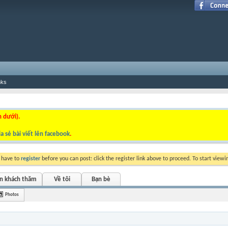
nks
n dưới).
a sẻ bài viết lên facebook
.
y have to
register
before you can post: click the register link above to proceed. To start view
ắn khách thăm
Về tôi
Bạn bè
Photos