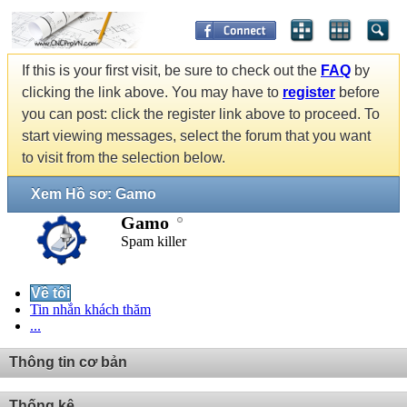
If this is your first visit, be sure to check out the
FAQ
by
clicking the link above. You may have to
register
before
you can post: click the register link above to proceed. To
start viewing messages, select the forum that you want
to visit from the selection below.
Xem Hồ sơ: Gamo
Gamo
Spam killer
Về tôi
Tin nhắn khách thăm
...
Thông tin cơ bản
Thống kê