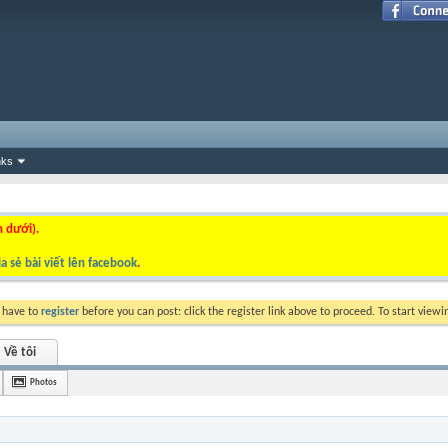
nks
n dưới).
a sẻ bài viết lên facebook
.
y have to
register
before you can post: click the register link above to proceed. To start view
Về tôi
Photos