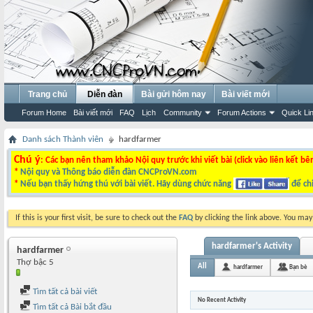
Trang chủ
Diễn đàn
Bài gửi hôm nay
Bài viết mới
Forum Home
Bài viết mới
FAQ
Lịch
Community
Forum Actions
Quick Li
Danh sách Thành viên
hardfarmer
Chú ý
: Các bạn nên tham khảo Nội quy trước khi viết bài (click vào liên kết bê
*
Nội quy và Thông báo diễn đàn CNCProVN.com
*
Nếu bạn thấy hứng thú với bài viết. Hãy dùng chức năng
để chi
If this is your first visit, be sure to check out the
FAQ
by clicking the link above. You ma
hardfarmer's Activity
hardfarmer
Thợ bậc 5
All
hardfarmer
Bạn bè
Tìm tất cả bài viết
No Recent Activity
Tìm tất cả Bài bắt đầu