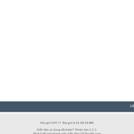
Li
Múi giờ GMT +7. Bây giờ là
11:10:53 AM
.
Diễn đàn sử dụng vBulletin® Phiên bản 4.2.3.
Phát triển bởi thành viên diễn đàn CNCProVN.com