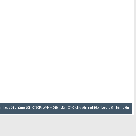
ên lạc với chúng tôi
CNCProVN - Diễn đàn CNC chuyên nghiệp
Lưu trữ
Lên trên