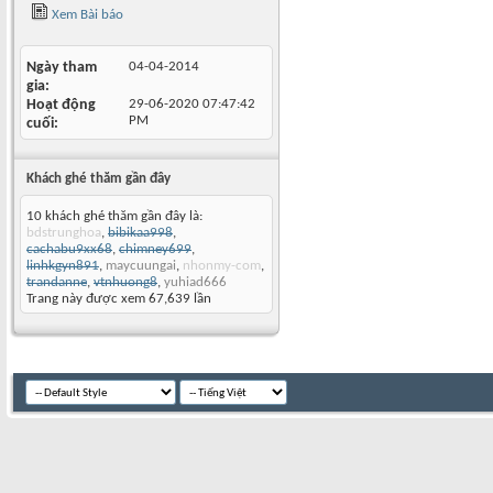
Xem Bài báo
Ngày tham
04-04-2014
gia
Hoạt động
29-06-2020
07:47:42
PM
cuối
Khách ghé thăm gần đây
10 khách ghé thăm gần đây là:
bdstrunghoa
,
bibikaa998
,
cachabu9xx68
,
chimney699
,
linhkgyn891
,
maycuungai
,
nhonmy-com
,
trandanne
,
vtnhuong8
,
yuhiad666
Trang này được xem 67,639 lần