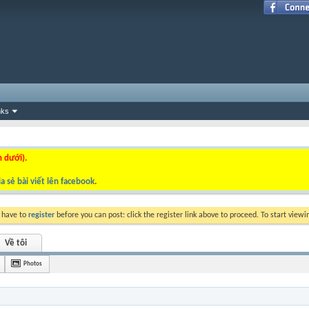
nks
n dưới).
a sẻ bài viết lên facebook
.
y have to
register
before you can post: click the register link above to proceed. To start view
Về tôi
Photos