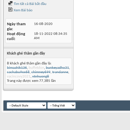
Tìm tất cả Bài bắt đầu
Xem Bài báo
Ngày tham
16-08-2020
gia
Hoạt động
18-11-2022
08:34:35
AM
cuối
Khách ghé thăm gần đây
8 khách ghé thăm gần đây là:
bimaahik136
,
buffetdon
,
bunkeyadho31
,
cachabu9xx68
,
chimney699
,
trandanne
,
vacincovy2021
,
vtnhuong8
Trang này được xem 77,385 lần