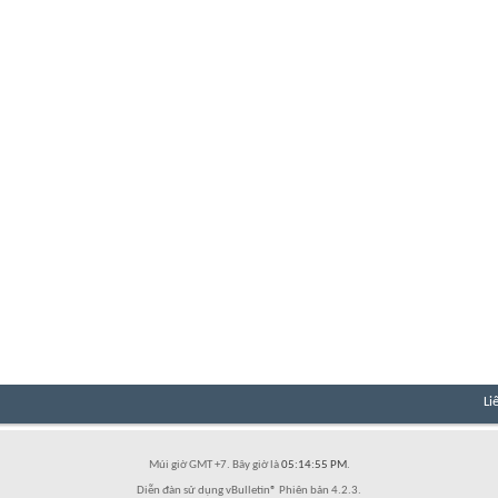
Li
Múi giờ GMT +7. Bây giờ là
05:14:55 PM
.
Diễn đàn sử dụng vBulletin® Phiên bản 4.2.3.