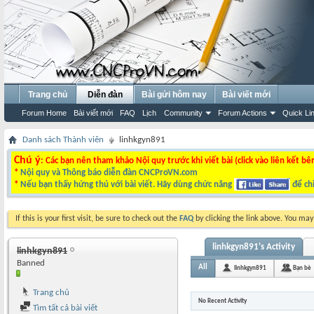
Trang chủ
Diễn đàn
Bài gửi hôm nay
Bài viết mới
Forum Home
Bài viết mới
FAQ
Lịch
Community
Forum Actions
Quick Li
Danh sách Thành viên
linhkgyn891
Chú ý
: Các bạn nên tham khảo Nội quy trước khi viết bài (click vào liên kết bê
*
Nội quy và Thông báo diễn đàn CNCProVN.com
*
Nếu bạn thấy hứng thú với bài viết. Hãy dùng chức năng
để chi
If this is your first visit, be sure to check out the
FAQ
by clicking the link above. You ma
linhkgyn891's Activity
linhkgyn891
Banned
All
linhkgyn891
Bạn bè
Trang chủ
No Recent Activity
Tìm tất cả bài viết