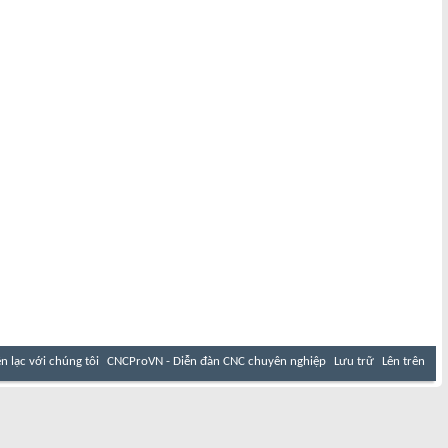
ên lạc với chúng tôi
CNCProVN - Diễn đàn CNC chuyên nghiệp
Lưu trữ
Lên trên