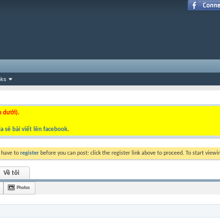
nks
n dưới).
a sẻ bài viết lên facebook
.
y have to
register
before you can post: click the register link above to proceed. To start view
Về tôi
Photos