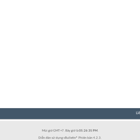
Li
Múi giờ GMT +7. Bây giờ là
05:26:35 PM
.
Diễn đàn sử dụng vBulletin® Phiên bản 4.2.3.