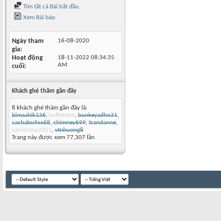
Tìm tất cả Bài bắt đầu
Xem Bài báo
Ngày tham
16-08-2020
gia
Hoạt động
18-11-2022
08:34:35
AM
cuối
Khách ghé thăm gần đây
8 khách ghé thăm gần đây là:
bimaahik136
,
buffetdon
,
bunkeyadho31
,
cachabu9xx68
,
chimney699
,
trandanne
,
vacincovy2021
,
vtnhuong8
Trang này được xem 77,307 lần