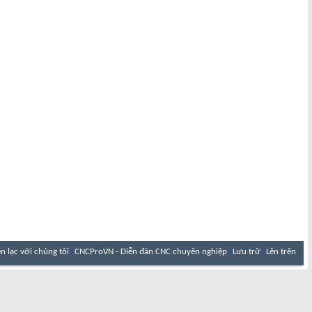
ên lạc với chúng tôi
CNCProVN - Diễn đàn CNC chuyên nghiệp
Lưu trữ
Lên trên