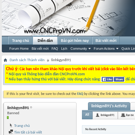
Trang chủ
Diễn đàn
Bài gửi hôm nay
Bài viết mới
Forum Home
Bài viết mới
FAQ
Lịch
Community
Forum Actions
Quick Li
Danh sách Thành viên
linhkgyn891
Chú ý
: Các bạn nên tham khảo Nội quy trước khi viết bài (click vào liên kết bê
*
Nội quy và Thông báo diễn đàn CNCProVN.com
*
Nếu bạn thấy hứng thú với bài viết. Hãy dùng chức năng
để chi
If this is your first visit, be sure to check out the
FAQ
by clicking the link above. You ma
linhkgyn891's Activity
linhkgyn891
Banned
All
linhkgyn891
Bạn bè
Trang chủ
No Recent Activity
Tìm tất cả bài viết