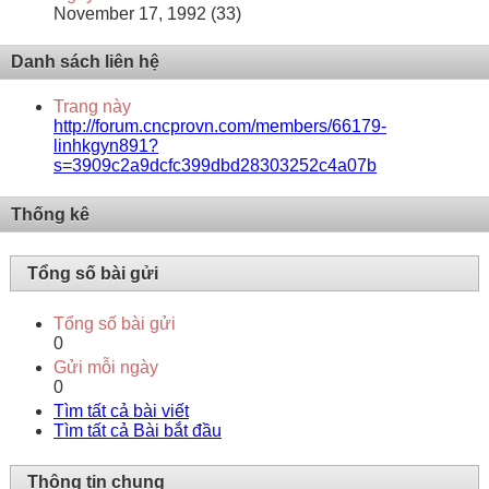
November 17, 1992 (33)
Danh sách liên hệ
Trang này
http://forum.cncprovn.com/members/66179-
linhkgyn891?
s=3909c2a9dcfc399dbd28303252c4a07b
Thống kê
Tổng số bài gửi
Tổng số bài gửi
0
Gửi mỗi ngày
0
Tìm tất cả bài viết
Tìm tất cả Bài bắt đầu
Thông tin chung